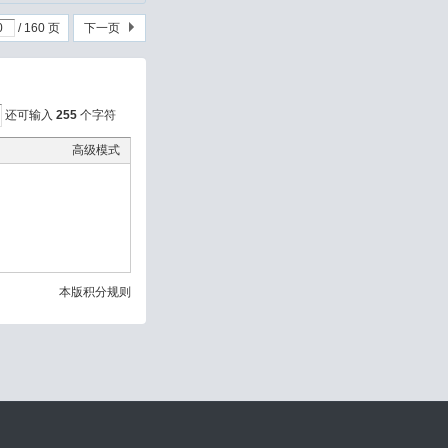
/ 160 页
下一页
还可输入
255
个字符
高级模式
本版积分规则