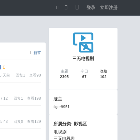
登录
立即注册
切
换
到
宽
新窗
三无电视剧
版
]
主题
今日
收藏
6 天前
回复
1
查看
98
2395
67
102
17:12
回复
1
查看
198
版主
tiger9951
15:43
回复
0
查看
129
所属分类: 影视区
电视剧
三无电视剧