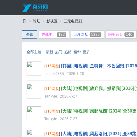
»
论坛
›
影视区
›
三无电视剧
C
全部
连载中...
132
百度网盘
1386
阿里云盘
140
ai
Y
全部主题
最新
热门
热帖
精华
更多
a
[韩国][电视剧][金特务：本色回归][2026][全
W
[
115网盘
]
Limuzi9785
2026-7-28
an
g
[大陆][电视剧][放弃我，抓紧我][2016][全39
[
115网盘
]
Tankyle
2026-7-27
[大陆][电视剧][风起陇西][2024][全30集][
[
115网盘
]
Tankyle
2026-7-27
[大陆][电视剧][风起洛阳][2021][全39集][
[
115网盘
]