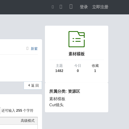
登录
立即注册
切
换
到
宽
新窗
素材模板
版
主题
今日
收藏
1482
0
1
返 回
所属分类: 资源区
素材模板
Cut镜头
还可输入
255
个字符
高级模式