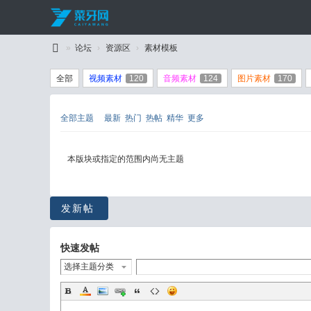
»
论坛
›
资源区
›
素材模板
C
全部
视频素材
120
音频素材
124
图片素材
170
ai
Y
全部主题
最新
热门
热帖
精华
更多
a
W
本版块或指定的范围内尚无主题
an
g
发新帖
快速发帖
选择主题分类