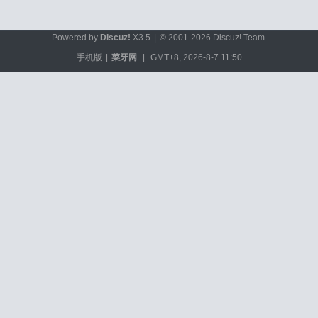
Powered by
Discuz!
X3.5
|
© 2001-2026
Discuz! Team
.
手机版
|
菜牙网
|
GMT+8, 2026-8-7 11:50