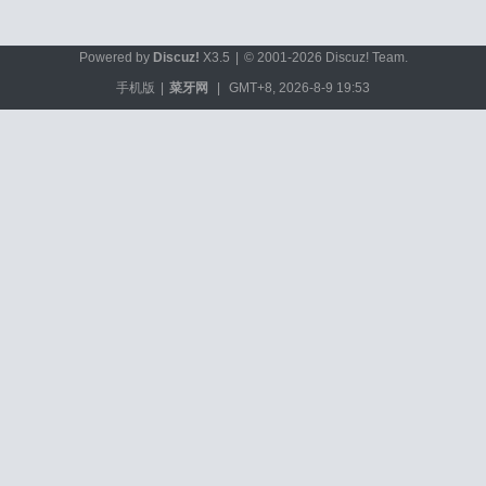
Powered by
Discuz!
X3.5
|
© 2001-2026
Discuz! Team
.
手机版
|
菜牙网
|
GMT+8, 2026-8-9 19:53