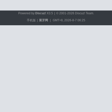
Powered by
Discuz!
X3.5
|
© 2001-2026
Discuz! Team
.
手机版
|
菜牙网
|
GMT+8, 2026-8-7 06:25