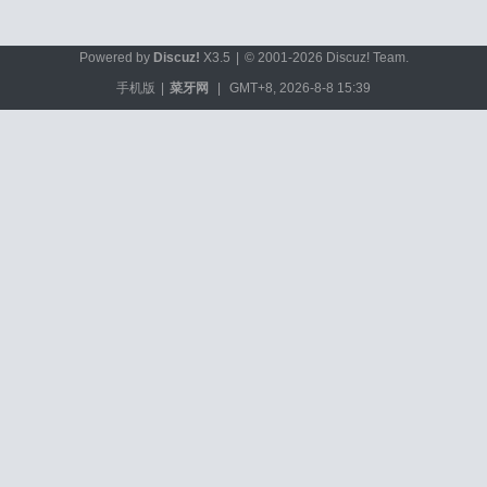
Powered by
Discuz!
X3.5
|
© 2001-2026
Discuz! Team
.
手机版
|
菜牙网
|
GMT+8, 2026-8-8 15:39