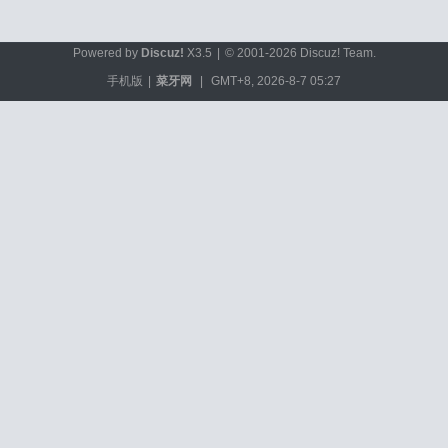
Powered by
Discuz!
X3.5
|
© 2001-2026
Discuz! Team
.
手机版
|
菜牙网
|
GMT+8, 2026-8-7 05:27