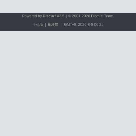
Powered by
Discuz!
X3.5
|
© 2001-2026
Discuz! Team
.
手机版
|
菜牙网
|
GMT+8, 2026-8-8 06:25