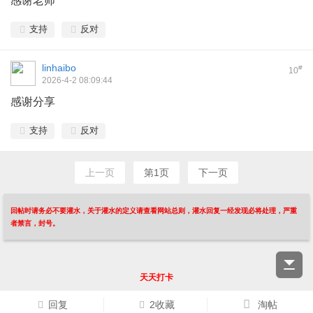
感谢老师
支持
反对
linhaibo
#
10
2026-4-2 08:09:44
感谢分享
支持
反对
上一页
第1页
下一页
回帖时请务必不要灌水，关于灌水的定义请查看网站总则，灌水回复一经发现必将处理，严重
者禁言，封号。
天天打卡
回复
2收藏
淘帖