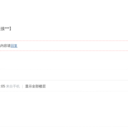
接***】
藏内容请
回复
:05
来自手机
|
显示全部楼层