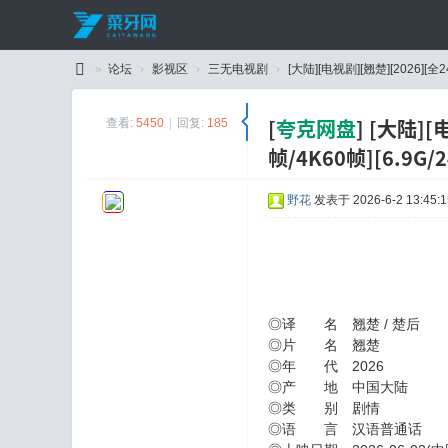
»
论坛
›
影视区
›
三无电视剧
›
[大陆][电视剧][翘楚][2026][全24
C
[
夸克网盘
]
[大陆][电
查看:
5450
|
回复:
185
ai
帧/4K60帧][6.9G/
Y
a
野花
发表于 2026-6-2 13:45:1
W
an
g
◎译 名 翘楚 / 楚后
◎片 名 翘楚
◎年 代 2026
◎产 地 中国大陆
◎类 别 剧情
◎语 言 汉语普通话