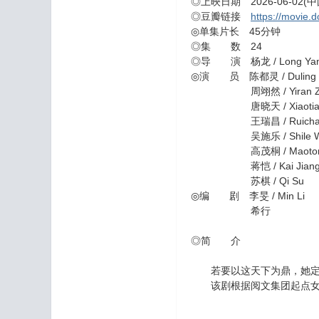
◎上映日期 2026-06-02(
◎豆瓣链接
https://movie.
◎单集片长 45分钟
◎集 数 24
◎导 演 杨龙 / Long Ya
◎演 员 陈都灵 / Duling C
周翊然 / Yiran Zho
唐晓天 / Xiaotian T
王瑞昌 / Ruichang 
吴施乐 / Shile Wu 
高茂桐 / Maotong G
蒋恺 / Kai Jian
苏棋 / Qi Su
◎编 剧 李旻 / Min Li
希行
◎简 介
若要以这天下为鼎，她定
该剧根据阅文集团起点女