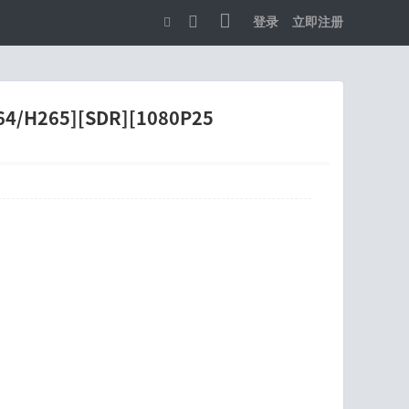
登录
立即注册
切
换
到
/H265][SDR][1080P25
宽
版