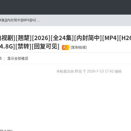
集][内封简中][MP4][H2 ...
视剧][翘楚][2026][全24集][内封简中][MP4][H264
24.8G][禁转][回复可见]
火..
[复制链接]
5
|
显示全部楼层
本帖最后由 野花 于 2026-7-13 17:42 编辑