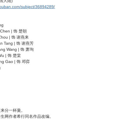
中国大陆)
douban.com/subject/36894289/
ng
hen | 饰 楚朝
u | 饰 谢燕来
ang | 饰 谢燕芳
Wang | 饰 萧珣
| 饰 楚棠
ao | 饰 邓弈
g
来分一杯羹。
生网作者希行同名作品改编。