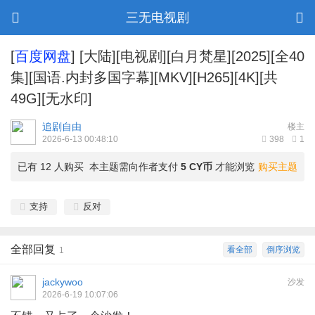
三无电视剧
[
百度网盘
]
[大陆][电视剧][白月梵星][2025][全40
集][国语.内封多国字幕][MKV][H265][4K][共
49G][无水印]
追剧自由
楼主
2026-6-13 00:48:10
398
1
已有 12 人购买
本主题需向作者支付
5 CY币
才能浏览
购买主题
支持
反对
全部回复
看全部
倒序浏览
1
jackywoo
沙发
2026-6-19 10:07:06