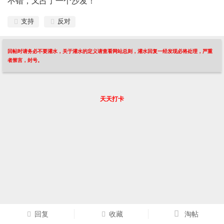
不错，又占了一个沙发！
支持
反对
回帖时请务必不要灌水，关于灌水的定义请查看网站总则，灌水回复一经发现必将处理，严重
者禁言，封号。
天天打卡
回复
收藏
淘帖