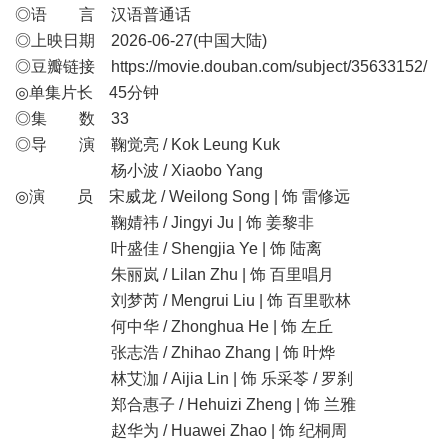
◎语 言 汉语普通话
◎上映日期 2026-06-27(中国大陆)
◎豆瓣链接
https://movie.douban.com/subject/35633152/
◎单集片长 45分钟
◎集 数 33
◎导 演 鞠觉亮 / Kok Leung Kuk
杨小波 / Xiaobo Yang
◎演 员 宋威龙 / Weilong Song | 饰 雷修远
鞠婧祎 / Jingyi Ju | 饰 姜黎非
叶盛佳 / Shengjia Ye | 饰 陆离
朱丽岚 / Lilan Zhu | 饰 百里唱月
刘梦芮 / Mengrui Liu | 饰 百里歌林
何中华 / Zhonghua He | 饰 左丘
张志浩 / Zhihao Zhang | 饰 叶烨
林艾泇 / Aijia Lin | 饰 乐采苓 / 罗刹
郑合惠子 / Hehuizi Zheng | 饰 兰雅
赵华为 / Huawei Zhao | 饰 纪桐周