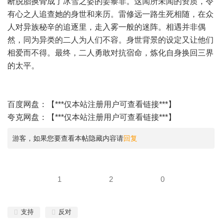
断脱胎换骨成了冰雪之姿的姜黎非。这闻所未闻的资质，令
有心之人追查她的身世和来历。雷修远一路生死相随，在众
人对异族秘辛的追逐里，走入雾一般的迷阵。相遇并非偶
然，同为异类的二人为人们不容。身世背景的设定又让他们
相爱而不得。最终，二人勇敢对抗宿命，炼化自身换回三界
的太平。
百度网盘：【***仅本站注册用户可查看链接***】
夸克网盘：【***仅本站注册用户可查看链接***】
游客，如果您要查看本帖隐藏内容请
回复
1
2
0
支持
反对