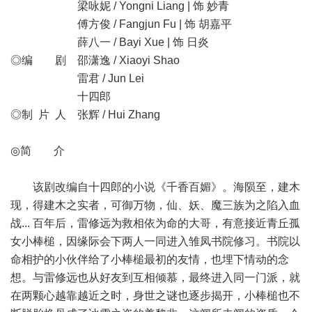
梁咏妮 / Yongni Liang | 饰 妙青
傅方俊 / Fangjun Fu | 饰 胡嘉平
薛八一 / Bayi Xue | 饰 日炎
◎编 剧 邵潇逸 / Xiaoyi Shao
雷君 / Jun Lei
十四郎
◎制 片 人 张辉 / Hui Zhang
◎简 介
该剧改编自十四郎的小说《千香百媚》。海陨至，建木
现，得建木之实者，可御万物，仙、妖、魔三族为之陷入血
战... 百年后，雷修远为救相依为命的大哥，有意接近青丘孤
女小棒槌，因缘际会下两人一同进入雏凤书院修习。书院以
命相护的小伙伴给了小棒槌最初的友情，也埋下情动的念
想。与雷修远也从好友到互相倾慕，最终进入同一门派，就
在两颗心越靠越近之时，身世之谜也逐步揭开，小棒槌也不