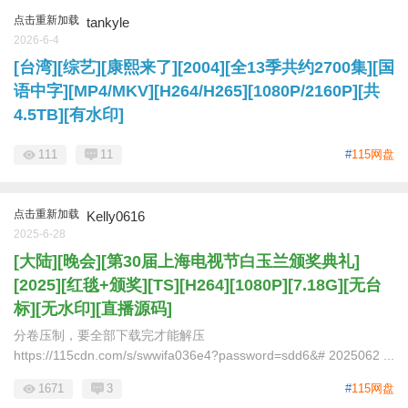
点击重新加载
tankyle
2026-6-4
[台湾][综艺][康熙来了][2004][全13季共约2700集][国
语中字][MP4/MKV][H264/H265][1080P/2160P][共
4.5TB][有水印]
111
11
#
115网盘
点击重新加载
Kelly0616
2025-6-28
[大陆][晚会][第30届上海电视节白玉兰颁奖典礼]
[2025][红毯+颁奖][TS][H264][1080P][7.18G][无台
标][无水印][直播源码]
分卷压制，要全部下载完才能解压
https://115cdn.com/s/swwifa036e4?password=sdd6&# 2025062 ...
1671
3
#
115网盘