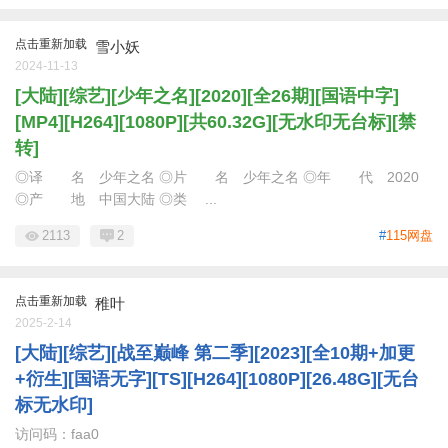
点击重新加载
雪小妖
2024-11-13
[大陆][综艺][少年之名][2020][全26期][国语中字]
[MP4][H264][1080P][共60.32G][无水印无台标][禁
转]
◎译 名 少年之名 ◎片 名 少年之名 ◎年 代 2020
◎产 地 中国大陆 ◎类 ...
2113
2
#
115网盘
点击重新加载
稚叶
2025-2-14
[大陆][综艺][战至巅峰 第二季][2023][全10期+加更
+衍生][国语无字][TS][H264][1080P][26.48G][无台
标无水印]
访问码：faa0