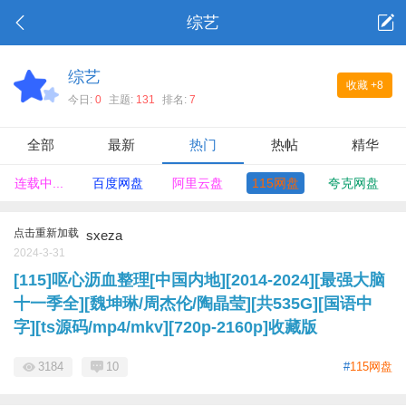
综艺
综艺
收藏
+8
今日:
0
主题:
131
排名:
7
全部
最新
热门
热帖
精华
连载中...
百度网盘
阿里云盘
115网盘
夸克网盘
点击重新加载
sxeza
2024-3-31
[115]呕心沥血整理[中国内地][2014-2024][最强大脑
十一季全][魏坤琳/周杰伦/陶晶莹][共535G][国语中
字][ts源码/mp4/mkv][720p-2160p]收藏版
3184
10
#
115网盘