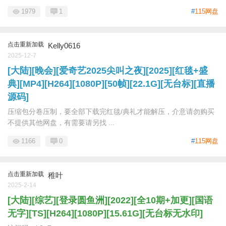
1979
1
#
115网盘
点击重新加载
Kelly0616
2025-12-7
[大陆][晚会][爱奇艺2025尖叫之夜][2025][红毯+盛
典][MP4][H264][1080P][50帧][22.1G][无台标][直播
源码]
压缩包分卷压制，要全部下载完红毯/典礼才能解压，介意请勿购买
不提供其他网盘，有需要请另找 ...
1166
0
#
115网盘
点击重新加载
稚叶
2025-2-14
[大陆][综艺][登录圆鱼洲][2022][全10期+加更][国语
无字][TS][H264][1080P][15.61G][无台标无水印]