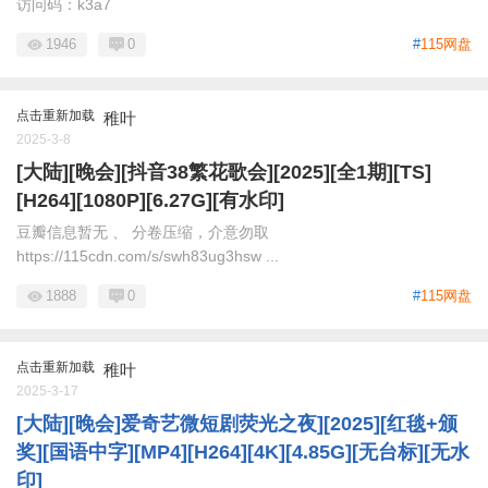
访问码：k3a7
1946
0
#
115网盘
点击重新加载
稚叶
2025-3-8
[大陆][晚会][抖音38繁花歌会][2025][全1期][TS]
[H264][1080P][6.27G][有水印]
豆瓣信息暂无 、 分卷压缩，介意勿取
https://115cdn.com/s/swh83ug3hsw ...
1888
0
#
115网盘
点击重新加载
稚叶
2025-3-17
[大陆][晚会]爱奇艺微短剧荧光之夜][2025][红毯+颁
奖][国语中字][MP4][H264][4K][4.85G][无台标][无水
印]