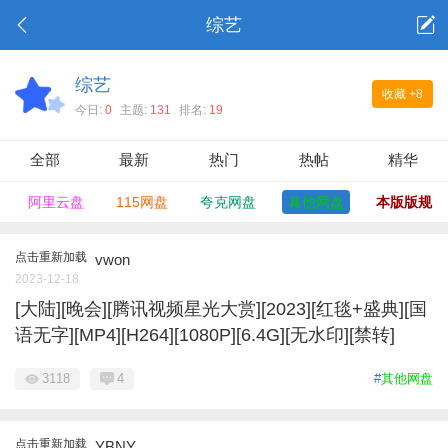
综艺
综艺
收藏
+8
今日:
0
主题:
131
排名:
19
全部
最新
热门
热帖
精华
阿里云盘
115网盘
夸克网盘
其他网盘
本版版规
点击重新加载
vwon
2023-12-18
[大陆][晚会][腾讯视频星光大赏][2023][红毯+盛典][国
语无字][MP4][H264][1080P][6.4G][无水印][禁转]
3118
4
#
其他网盘
点击重新加载
YBNY