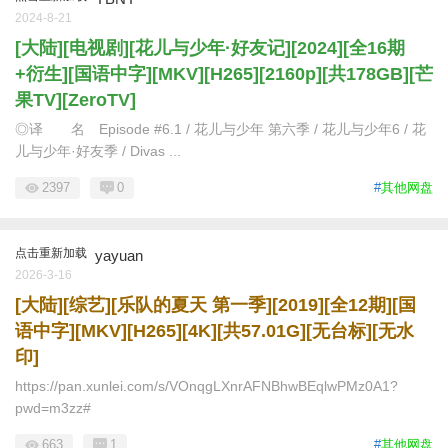
2024-8-21
[大陆][电视剧][花儿与少年·好友记][2024][全16期
+衍生][国语中字][MKV][H265][2160p][共178GB][芒
果TV][ZeroTV]
◎译 名 Episode #6.1 / 花儿与少年 第六季 / 花儿与少年6 / 花
儿与少年·好友季 / Divas ...
2397
0
#
其他网盘
点击重新加载
yayuan
2026-3-16
[大陆][综艺][乐队的夏天 第一季][2019][全12期][国
语中字][MKV][H265][4K][共57.01G][无台标][无水
印]
https://pan.xunlei.com/s/VOnqgLXnrAFNBhwBEqlwPMz0A1?
pwd=m3zz#
663
1
#
其他网盘