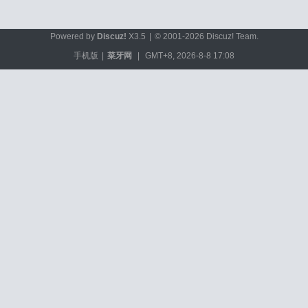
Powered by
Discuz!
X3.5
|
© 2001-2026
Discuz! Team
.
手机版
|
菜牙网
|
GMT+8, 2026-8-8 17:08