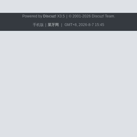
Powered by
Discuz!
X3.5
|
© 2001-2026
Discuz! Team
.
手机版
|
菜牙网
|
GMT+8, 2026-8-7 15:45