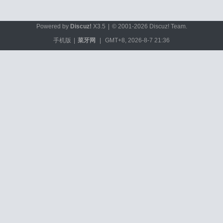
Powered by
Discuz!
X3.5
|
© 2001-2026
Discuz! Team
.
手机版
|
菜牙网
|
GMT+8, 2026-8-7 21:36