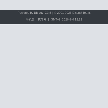
Powered by
Discuz!
X3.5
|
© 2001-2026
Discuz! Team
.
手机版
|
菜牙网
|
GMT+8, 2026-8-6 12:32