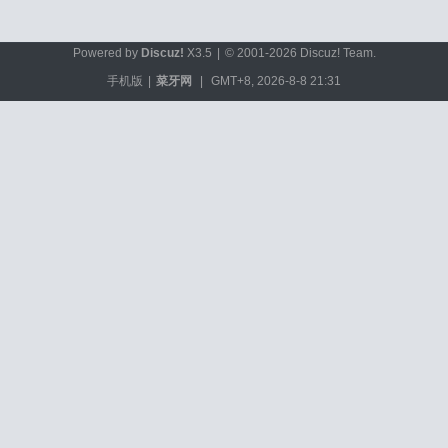
Powered by
Discuz!
X3.5
|
© 2001-2026
Discuz! Team
.
手机版
|
菜牙网
|
GMT+8, 2026-8-8 21:31