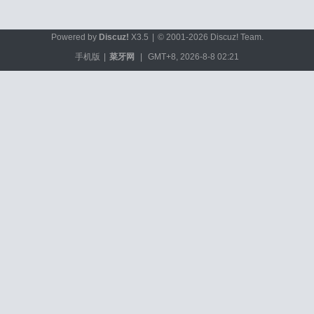
Powered by
Discuz!
X3.5
|
© 2001-2026
Discuz! Team
.
手机版
|
菜牙网
|
GMT+8, 2026-8-8 02:21