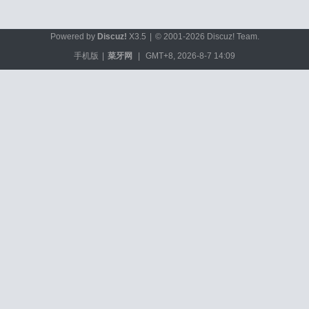
Powered by
Discuz!
X3.5
|
© 2001-2026
Discuz! Team
.
手机版
|
菜牙网
|
GMT+8, 2026-8-7 14:09