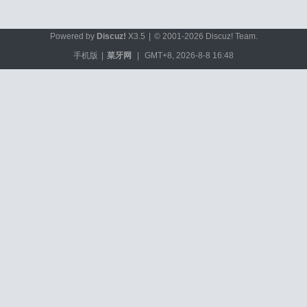
Powered by
Discuz!
X3.5
|
© 2001-2026
Discuz! Team
.
手机版
|
菜牙网
|
GMT+8, 2026-8-8 16:48