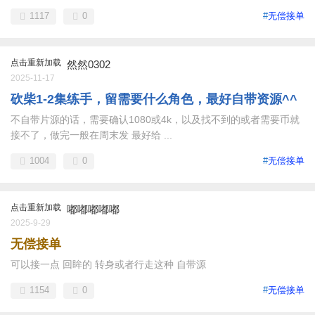
1117
0
#
无偿接单
点击重新加载
然然0302
2025-11-17
砍柴1-2集练手，留需要什么角色，最好自带资源^^
不自带片源的话，需要确认1080或4k，以及找不到的或者需要币就
接不了，做完一般在周末发 最好给 ...
1004
0
#
无偿接单
点击重新加载
嘟嘟嘟嘟嘟
2025-9-29
无偿接单
可以接一点 回眸的 转身或者行走这种 自带源
1154
0
#
无偿接单