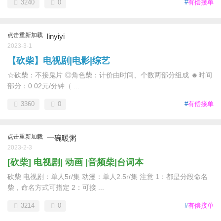
3240
0
#
有偿接单
点击重新加载
linyiyi
2023-3-1
【砍柴】电视剧|电影|综艺
☆砍柴：不接鬼片 ◎角色柴：计价由时间、个数两部分组成 ☻时间
部分：0.02元/分钟（ ...
3360
0
#
有偿接单
点击重新加载
一碗暖粥
2023-2-3
[砍柴] 电视剧| 动画 |音频柴|台词本
砍柴 电视剧：单人5r/集 动漫：单人2.5r/集 注意 1：都是分段命名
柴，命名方式可指定 2：可接 ...
3214
0
#
有偿接单