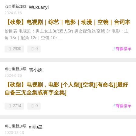
点击重新加载
Wuxuanyi
2024-8-16
【砍柴】电视剧｜综艺｜电影｜动漫｜空镜｜台词本
价目表 电视剧：男主女主3r/(双人5r) 男女配角2r/空镜 3r 电影：主
角 15r｜配角 12r｜空镜 10r ...
2930
0
#
有偿接单
点击重新加载
雪小妖
2024-6-26
【砍柴】电视剧，电影 [个人柴][空境][有命名][最好
自备三无全集或有字全集]
2714
0
#
有偿接单
点击重新加载
mijiu星
2023-12-13