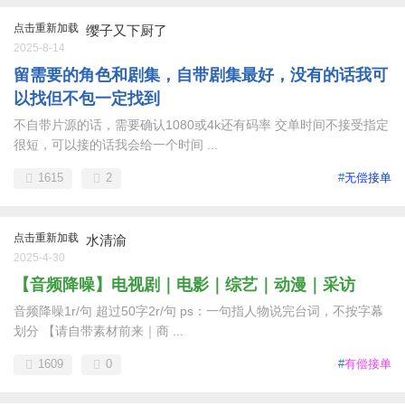
点击重新加载
缨子又下厨了
2025-8-14
留需要的角色和剧集，自带剧集最好，没有的话我可
以找但不包一定找到
不自带片源的话，需要确认1080或4k还有码率 交单时间不接受指定
很短，可以接的话我会给一个时间 ...
1615
2
#
无偿接单
点击重新加载
水清渝
2025-4-30
【音频降噪】电视剧｜电影｜综艺｜动漫｜采访
音频降噪1r/句 超过50字2r/句 ps：一句指人物说完台词，不按字幕
划分 【请自带素材前来｜商 ...
1609
0
#
有偿接单