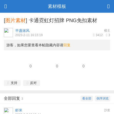
素材模板
[
图片素材
]
卡通霓虹灯招牌 PNG免扣素材
半盏湫风
楼主
2023-2-11 16:15:19
3412
3
游客，如果您要查看本帖隐藏内容请
回复
0
0
0
支持
反对
全部回复
看全部
倒序浏览
3
虾米
沙发