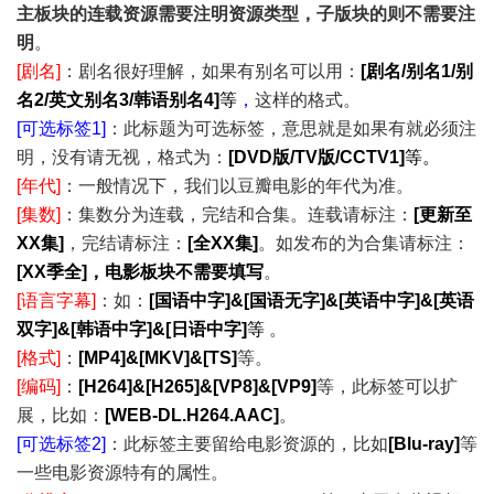
主板块的连载资源需要注明资源类型，子版块的则不需要注
明
。
[剧名]
：剧名很好理解，如果有别名可以用：
[剧名/别名1/别
名2/英文别名3/韩语别名4]
等
，
这样的格式。
[可选标签1]
：此标题为可选标签，意思就是如果有就必须注
明，没有请无视，格式为：
[
DVD版/TV版/CCTV1
]
等。
[年代]
：一般情况下，我们以豆瓣电影的年代为准。
[集数]
：集数分为连载，完结
和合集
。连载请标注：
[更新至
XX集]
，完结请标注：
[全XX集]
。如发布的为合集请标注：
[XX季全]，电影板块不需要填写
。
[语言字幕]
：如：
[国语中字]&[国语无字]&[英语中字]&[英语
双字]&[韩语中字]&[日语中字]
等
。
[格式]
：
[MP4]&[MKV]&[TS]
等。
[编码]
：
[H264]&[H265]&[VP8]&[VP9]
等，此标签可以扩
展，比如：
[WEB-DL.H264.AAC]
。
[可选标签2]
：此标签主要留给电影资源的，比如
[Blu-ray]
等
一些电影资源特有的属性。