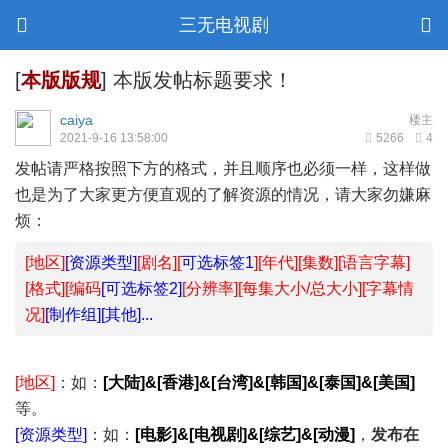
三无电视剧
[
本版版规
]
本版发帖标题要求！
caiya
楼主
2021-9-16 13:58:00
5266
4
发帖请严格按照下方的格式，并且顺序也必须一样，这样做
也是为了大家更方便直观的了解资源的情况，请大家勿嫌麻
烦：
[地区]
[资源类型]
[剧名][
可选标签1
][年代][集数][语言字幕]
[格式][
编码
[可选标签2]
[分辨率][每集大小/总大小][字幕情
况]
[制作组][其他]...
[地区]
：如：
[大陆]&[香港]&[台湾]&[韩国]&[泰国]&[美国]
等。
[资源类型]
：如：
[电影]&[电视剧]&[综艺]&[动漫]
，
发布在