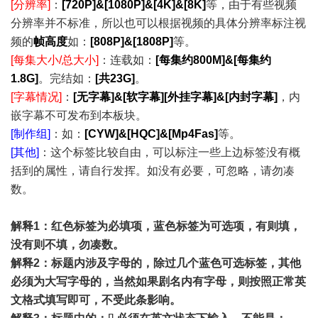
[分辨率]
：
[720P]&[1080P]&[4K]&[8K]
等，由于有些视频
分辨率并不标准，所以也可以根据视频的具体分辨率标注视
频的
帧高度
如：
[808P]&[1808P]
等。
[每集大小/总大小]
：连载如：
[每集约800M]&[每集约
1.8G]
。完结如：
[共23G]
。
[字幕情况]
：
[无字幕]&[软字幕]
[外挂字幕]&
[内封字幕]
，内
嵌字幕不可发布到本板块。
[制作组]
：如：
[CYW]&[HQC]&[Mp4Fas]
等。
[其他]
：这个标签比较自由，可以标注一些上边标签没有概
括到的属性，请自行发挥。如没有必要，可忽略，请勿凑
数。
解释1：红色标签为必填项，蓝色标签为可选项，有则填，
没有则不填，勿凑数。
解释2：标题内涉及字母的，除过几个蓝色可选标签，其他
必须为大写字母的，当然如果剧名内有字母，则按照正常英
文格式填写即可，不受此条影响。