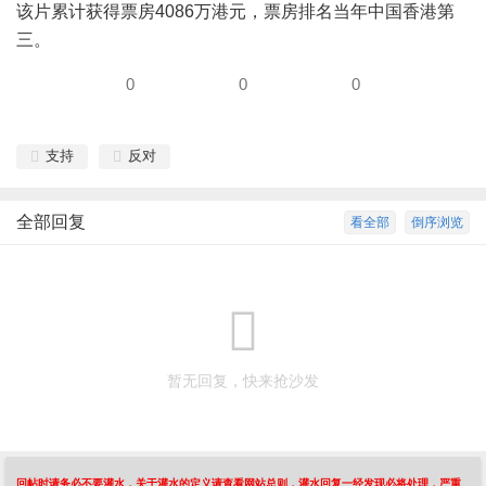
该片累计获得票房4086万港元，票房排名当年中国香港第
三。
0
0
0
支持
反对
全部回复
看全部
倒序浏览
暂无回复，快来抢沙发
回帖时请务必不要灌水，关于灌水的定义请查看网站总则，灌水回复一经发现必将处理，严重