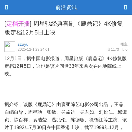
前沿资讯
[
定档开播
]
周星驰经典喜剧《鹿鼎记》4K修复
版定档12月5日上映
szuyu
楼主
2025-12-1 23:24:01
1173
0
12月1日，据中国电影报道，周星驰版《鹿鼎记》4K修复版
定档12月5日，这也是该片问世33年来首次在内地院线上
映。
据介绍，该版《鹿鼎记》由寰亚综艺电影公司出品 ，王晶
自编自导，周星驰、张敏、吴孟达、吴君如、刘松仁、邱淑
贞、陈百祥、袁洁莹、温兆伦、陈德容、徐锦江等主演。该
片于1992年7月30日在中国香港上映，截至1999年12月，