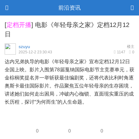
前沿资讯
[
定档开播
]
电影《年轻母亲之家》定档12月12
日
szuyu
楼主
2025-12-2 23:30:43
1147
0
达内兄弟执导的电影《年轻母亲之家》宣布定档12月12日
全国上映。影片入围第78届戛纳国际电影节主竞赛单元，获
金棕榈奖提名并一举斩获最佳编剧奖，还将代表比利时角逐
奥斯卡最佳国际影片。作品聚焦五位年轻母亲的生存困境，
讲述她们如何走出困局，冲破内心枷锁、直面现实重压的成
长历程，探讨“为何而生”的人生命题。
0
0
0