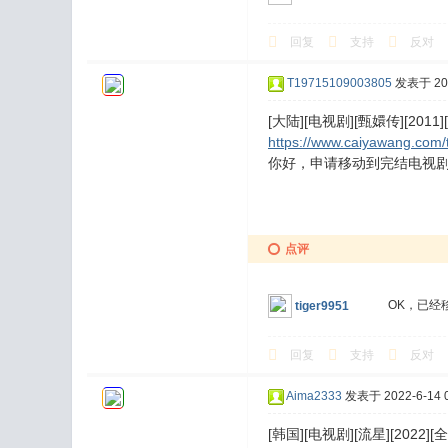
回复
支持
反对
T19715109003805
发表于 202
[大陆][电视剧][甄嬛传][2011][
https://www.caiyawang.com/
你好，申请移动到完结电视
点评
OK，已经
tiger9951
回复
支持
反对
Aima2333
发表于 2022-6-14 0
[韩国][电视剧][流星][2022][全