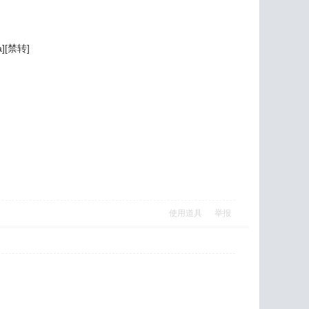
a][禁转]
使用道具
举报