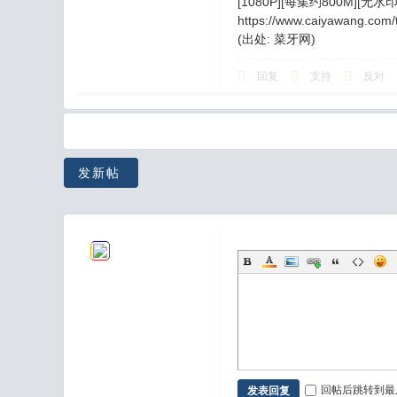
[1080P][每集约800M][无水印
https://www.caiyawang.com/
(出处: 菜牙网)
回复
支持
反对
发新帖
回帖后跳转到最
发表回复