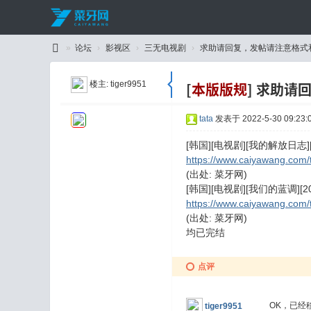
»
论坛
›
影视区
›
三无电视剧
›
求助请回复，发帖请注意格式和目
C
楼主:
tiger9951
[
本版版规
]
求助请
ai
Y
tata
发表于 2022-5-30 09:23:
a
[韩国][电视剧][我的解放日志][20
W
https://www.caiyawang.com/
an
(出处: 菜牙网)
g
[韩国][电视剧][我们的蓝调][202
https://www.caiyawang.com/
(出处: 菜牙网)
均已完结
点评
OK，已经
tiger9951