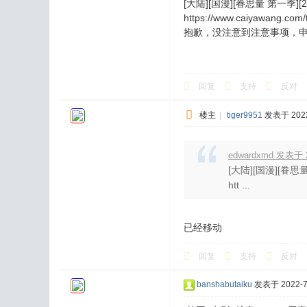
[大陆][国漫][眷思量 第一季][20
https://www.caiyawang.com/
抱歉，没注意到注意事项，
回复
支持
反对
楼主
|
tiger9951
发表于 2022-
edwardxmd 发表于 20
[大陆][国漫][眷思量 
htt ...
已经移动
回复
支持
反对
banshabutaiku
发表于 2022-7-