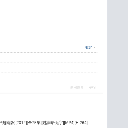
收起
使用道具
举报
12][全75集][越南语无字][MP4][H.264]