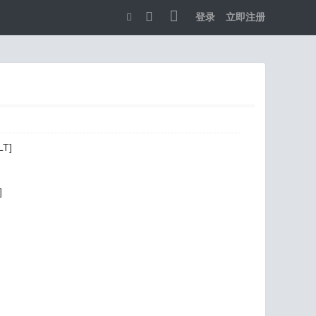
登录
立即注册
切
换
到
宽
版
T]
]