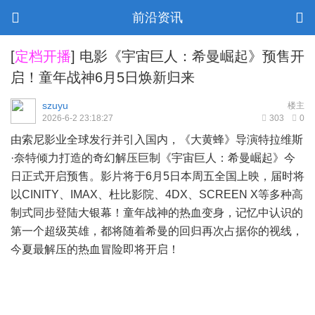
前沿资讯
[
定档开播
]
电影《宇宙巨人：希曼崛起》预售开
启！童年战神6月5日焕新归来
szuyu
楼主
2026-6-2 23:18:27
303
0
由索尼影业全球发行并引入国内，《大黄蜂》导演特拉维斯
·奈特倾力打造的奇幻解压巨制《宇宙巨人：希曼崛起》今
日正式开启预售。影片将于6月5日本周五全国上映，届时将
以CINITY、IMAX、杜比影院、4DX、SCREEN X等多种高
制式同步登陆大银幕！童年战神的热血变身，记忆中认识的
第一个超级英雄，都将随着希曼的回归再次占据你的视线，
今夏最解压的热血冒险即将开启！