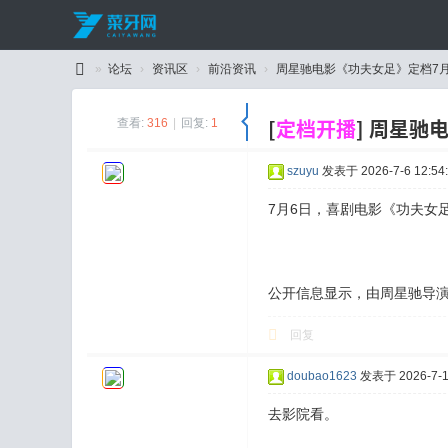
»
论坛
›
资讯区
›
前沿资讯
›
周星驰电影《功夫女足》定档7月1
C
[
定档开播
]
周星驰电
查看:
316
|
回复:
1
ai
Y
szuyu
发表于 2026-7-6 12:54
a
7月6日，喜剧电影《功夫女
W
an
g
公开信息显示，由周星驰导
回复
doubao1623
发表于 2026-7-19
去影院看。