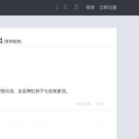
登录
立即注册
切
换
到
出
[复制链接]
宽
版
友情出演。女足网红孙子七也有参演。
使用道具
举报