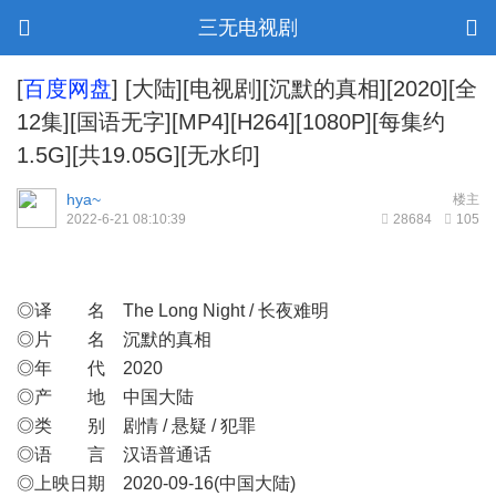
三无电视剧
[
百度网盘
]
[大陆][电视剧][沉默的真相][2020][全
12集][国语无字][MP4][H264][1080P][每集约
1.5G][共19.05G][无水印]
hya~
楼主
2022-6-21 08:10:39
28684
105
◎译 名 The Long Night / 长夜难明
◎片 名 沉默的真相
◎年 代 2020
◎产 地 中国大陆
◎类 别 剧情 / 悬疑 / 犯罪
◎语 言 汉语普通话
◎上映日期 2020-09-16(中国大陆)