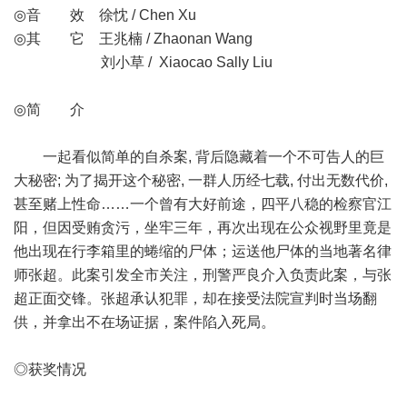
◎音 效 徐忱 / Chen Xu
◎其 它 王兆楠 / Zhaonan Wang
刘小草 / Xiaocao Sally Liu
◎简 介
一起看似简单的自杀案, 背后隐藏着一个不可告人的巨
大秘密; 为了揭开这个秘密, 一群人历经七载, 付出无数代价,
甚至赌上性命……一个曾有大好前途，四平八稳的检察官江
阳，但因受贿贪污，坐牢三年，再次出现在公众视野里竟是
他出现在行李箱里的蜷缩的尸体；运送他尸体的当地著名律
师张超。此案引发全市关注，刑警严良介入负责此案，与张
超正面交锋。张超承认犯罪，却在接受法院宣判时当场翻
供，并拿出不在场证据，案件陷入死局。
◎获奖情况