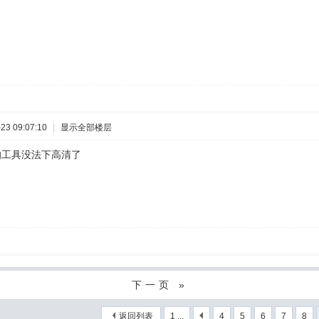
3 09:07:10
|
显示全部楼层
的工具没法下高清了
下一页 »
返回列表
1 ...
4
5
6
7
8