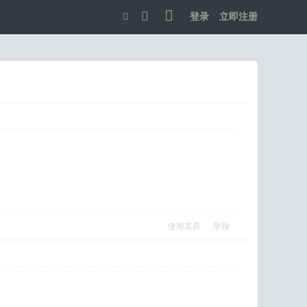
登录
立即注册
切
换
到
宽
版
使用道具
举报