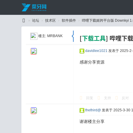
»
论坛
›
技术区
›
软件插件
›
哔哩下载姬跨平台版 Downkyi 1.0
C
楼主:
MRBANK
[
下载工具
]
哔哩下载姬
ai
Y
davidlee1021
发表于 2025-2-2
a
感谢分享资源
W
an
g
回复
支持
反对
thethird@
发表于 2025-3-30 1
谢谢楼主分享