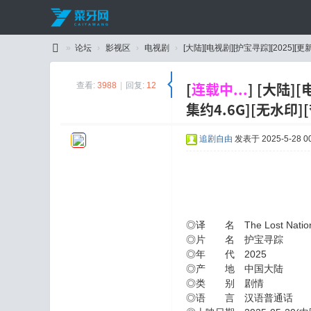
»
论坛
›
影视区
›
电视剧
›
[大陆][电视剧][护宝寻踪][2025][更新
C
[
连载中...
]
[大陆][
查看:
3988
|
回复:
12
ai
集约4.6G][无水印]
Y
a
追剧自由
发表于 2025-5-28 00
W
an
g
◎译 名 The Lost Nation
◎片 名 护宝寻踪
◎年 代 2025
◎产 地 中国大陆
◎类 别 剧情
◎语 言 汉语普通话