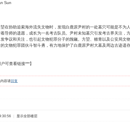
 Sun
在协助追索海外流失文物时，发现白鹿原尹村的一处墓穴可能是不为人
带着导师的遗愿，成长为一名考古队员。尹村未知墓穴引发考古界关注，
引发争议和关注，也引起文物犯罪分子的觊觎。方堃、雒青以及公安局文
的文物犯罪团伙斗智斗勇，有力地保护了白鹿原尹村大墓及周边古迹遗存
户可查看链接***】
藏内容请
回复
:30:56
|
显示全部楼层