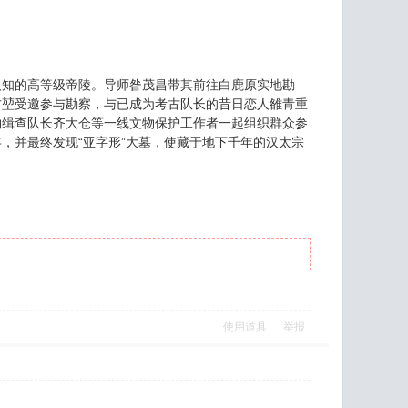
知的高等级帝陵。导师昝茂昌带其前往白鹿原实地勘
方堃受邀参与勘察，与已成为考古队长的昔日恋人雒青重
物缉查队长齐大仓等一线文物保护工作者一起组织群众参
，并最终发现“亚字形”大墓，使藏于地下千年的汉太宗
使用道具
举报