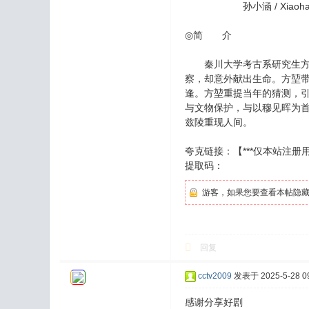
孙小涵 / Xiaohan
◎简 介
秦川大学考古系研究生方堃
察，却意外献出生命。方堃
逢。方堃重提当年的猜测，
与文物保护，与以穆见晖为首
兹陵重现人间。
夸克链接：【***仅本站注册用
提取码：
游客，如果您要查看本帖隐
回复
cctv2009
发表于 2025-5-28 09
感谢分享好剧