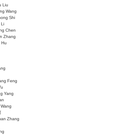
Liu
 Wang
 Shi
Li
 Chen
Zhang
Hu
ng
 Feng
u
Yang
n
ang
河
n Zhang
ng