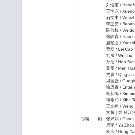
刘恒甫 / Hengfu 
王学东 / Xuedong
石文中 / Wenzhong
李宝安 / Baoan 
陈伟栋 / Weidong
张皓森 / Haosen 
扈耀之 / Yaozhi 
曹磊 / Lei Cao
刘威 / Wei Liu
孙浩 / Hao Sun
黄曼 / Man Hua
贾青 / Qing Jia
冯国强 / Guoqiang
喻恩泰 / Entai Y
杨新鸣 / Xinming 
谭希和 / Xihe Ta
王文绮 / Wenqi W
文辉 | 饰 吕江
◎编 剧 张婵娟 / Chanjua
周宇 / Yu Zhou
杨宏 / Hong Ya