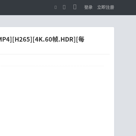
登录
立即注册
切
换
到
][H265][4K.60帧.HDR][每
宽
版