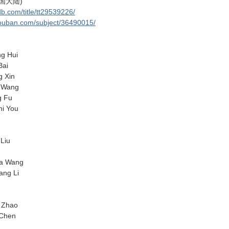
中国大陆)
b.com/title/tt29539226/
douban.com/subject/36490015/
 Hui
ai
Xin
ang
Fu
You
iu
Wang
g Li
hao
hen