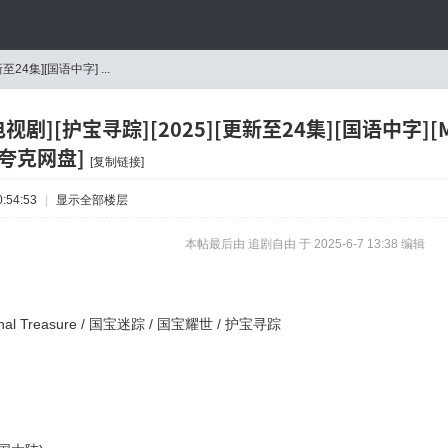
至24集][国语中字] ...
电视剧][护宝寻踪][2025][更新至24集][国语中字][MP4
[夸克网盘]
[复制链接]
:54:53
|
显示全部楼层
本帖最后由 追剧自由 于 2025-6-7 13:38 编辑
al Treasure / 国宝迷踪 / 国宝耀世 / 护宝寻踪