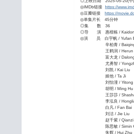
◎上映日期 2025-05-20(
◎IMDb链接
https://www.imd
◎豆瓣链接
https://movie.
◎单集片长 45分钟
◎集 数 36
◎导 演 惠楷栋 / Kaidong
◎演 员 白宇帆 / Yufan B
辛柏青 / Baiqing 
王鹤润 / Herun W
富大龙 / Dalong 
尤勇智 / Yongzhi 
刘凯 / Kai Liu
姬他 / Ta Ji
刘怡潼 / Yitong L
胡明 / Ming Hu
王莎莎 / Shasha 
李泓良 / Honglian
白凡 / Fan Bai
刘洁 / Jie Liu
赵千紫 / Qianzi Z
陈思敏 / Simin C
朱辉 / Hui Zhu