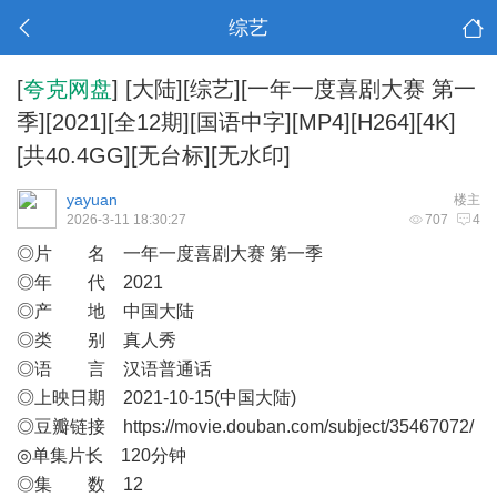
综艺
[
夸克网盘
]
[大陆][综艺][一年一度喜剧大赛 第一
季][2021][全12期][国语中字][MP4][H264][4K]
[共40.4GG][无台标][无水印]
yayuan
楼主
2026-3-11 18:30:27
707
4
◎片 名 一年一度喜剧大赛 第一季
◎年 代 2021
◎产 地 中国大陆
◎类 别 真人秀
◎语 言 汉语普通话
◎上映日期 2021-10-15(中国大陆)
◎豆瓣链接
https://movie.douban.com/subject/35467072/
◎单集片长 120分钟
◎集 数 12