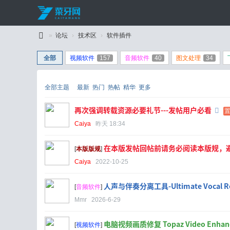
»
论坛
›
技术区
›
软件插件
C
全部
视频软件
157
音频软件
40
图文处理
34
ai
Y
全部主题
最新
热门
热帖
精华
更多
a
再次强调转载资源必要礼节---发帖用户必看
W
置
Caiya
昨天 18:34
an
g
在本版发帖回帖前请务必阅读本版规，
[
本版版规
]
Caiya
2022-10-25
人声与伴奏分离工具-Ultimate Vocal R
[
音频软件
]
Mmr
2026-6-29
电脑视频画质修复 Topaz Video Enhance
[
视频软件
]