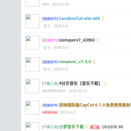
Mmr
2026-6-29
LosslessCut-win-x64
[
视频软件
]
-某七
2026-3-9
izotoperx7_63983
[
音频软件
]
-某七
2026-3-9
renamer_v7.3.0
[
视频软件
]
-某七
2026-3-9
4分贝音乐【音乐下载】
[
下载工具
]
MOONBUNNY
2025-10-21
剪映国际版CapCut 6.7.0 免费使用素
[
视频软件
]
MRBANK
2025-9-8
小梦音乐下载
[
下载工具
]
- [阅读权限
10
]