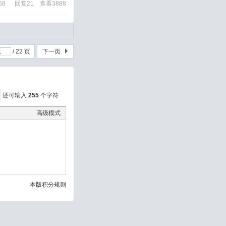
58
回复
21
查看
3888
/ 22 页
下一页
还可输入
255
个字符
高级模式
本版积分规则