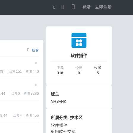
登录
立即注册
切
换
到
宽
新窗
软件插件
版
隐
主题
今日
收藏
藏
钟前
回复
151
查看
440
318
0
5
置
顶
帖
隐
藏
:44
回复
0
查看
3286
版主
置
顶
MRBANK
帖
09:44
回复
4
查看
456
所属分类: 技术区
软件插件
剪辑软件交流