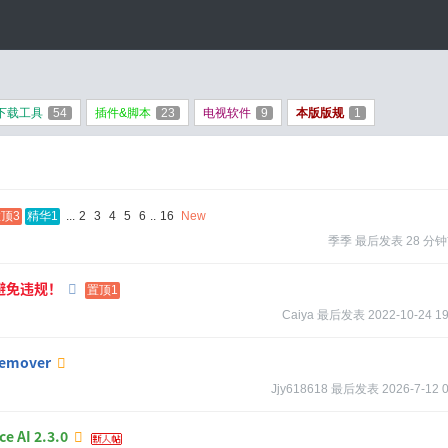
下载工具
54
插件&脚本
23
电视软件
9
本版版规
1
顶3
精华1
...
2
3
4
5
6
..
16
New
季季
最后发表
28 分
避免违规！
置顶1
Caiya
最后发表
2022-10-24 19
emover
Jjy618618
最后发表
2026-7-12 
 AI 2.3.0