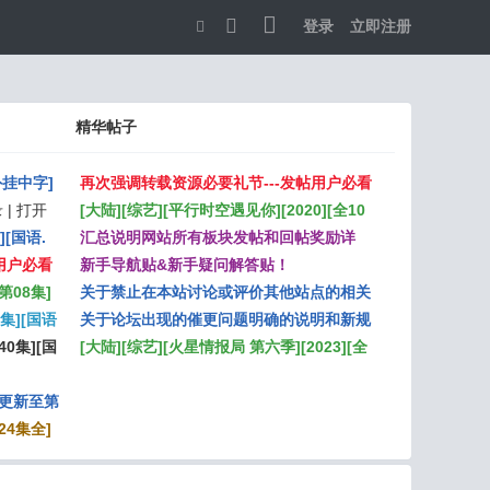
登录
立即注册
切
换
精华帖子
到
宽
/外挂中字]
再次强调转载资源必要礼节---发帖用户必看
版
]
| 打开
[大陆][综艺][平行时空遇见你][2020][全10
][国语.
期][国语无字][MP4][H264][1080P][每期约
汇总说明网站所有板块发帖和回帖奖励详
P][共
用户必看
2G][外挂多国字幕][WeTV] ...
情！
新手导航贴&新手疑问解答贴！
第08集]
关于禁止在本站讨论或评价其他站点的相关
4集][国语
说明
关于论坛出现的催更问题明确的说明和新规
.
][共
40集][国
定！
[大陆][综艺][火星情报局 第六季][2023][全
P][共
10期+番外][国语中字][MP4][H265][4K][共
][更新至第
52.58G][无水印][eeeeda ...
4K][单集
24集全]
10G]