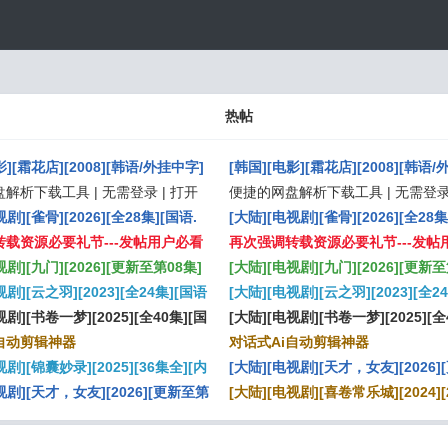
热帖
影][霜花店][2008][韩语/外挂中字]
[韩国][电影][霜花店][2008][韩语
64][1080p][3.4G][无水印]
解析下载工具 | 无需登录 | 打开
[MP4][H264][1080p][3.4G][无水印
便捷的网盘解析下载工具 | 无需登录 
剧][雀骨][2026][全28集][国语.
即用
[大陆][电视剧][雀骨][2026][全28集
MKV][H265][4K+1080P][共
载资源必要礼节---发帖用户必看
内封简繁英][MKV][H265][4K+1080
再次强调转载资源必要礼节---发帖
] ...
视剧][九门][2026][更新至第08集]
52G][无水印] ...
[大陆][电视剧][九门][2026][更新至
][MP4][H264/H265]
视剧][云之羽][2023][全24集][国语
[国语内封简繁][MP4][H264/H265]
[大陆][电视剧][云之羽][2023][全2
][单集300M/800M][无水 ...
[MP4][H264][1080p][共
视剧][书卷一梦][2025][全40集][国
[1080/4K][单集300M/800M][无水 ..
内封简繁中文][MP4][H264][1080p
[大陆][电视剧][书卷一梦][2025][全
MKV][H265][4K+1080P][共
自动剪辑神器
15.26G] ...
语内封简中][MKV][H265][4K+1080
对话式Ai自动剪辑神器
印] ...
视剧][锦囊妙录][2025][36集全][内
227G][无水印] ...
[大陆][电视剧][天才，女友][2026
V][H264][1080P][49G][自扒]
视剧][天才，女友][2026][更新至第
06集][国语内封简繁][MP4][H265][
[大陆][电视剧][喜卷常乐城][2024][
内封简繁][MP4][H265][4K][单集
1.2G][无水印][沉迷][ ...
[内封简繁英][MKV][H264][1080P][
印][沉迷][ ...