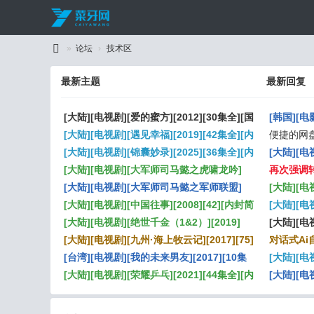
»
论坛
›
技术区
C
最新主题
最新回复
ai
Y
[大陆][电视剧][爱的蜜方][2012][30集全][国
[韩国][电
a
语无字][MKV][H264][1080P][28G][自扒]
[大陆][电视剧][遇见幸福][2019][42集全][内
[MP4][H2
便捷的网盘
W
封简繁英][MKV][H264][1080P][24G][自扒]
[大陆][电视剧][锦囊妙录][2025][36集全][内
即用
[大陆][电视
封简繁英][MKV][H264][1080P][49G][自扒]
[大陆][电视剧][大军师司马懿之虎啸龙吟]
内封简繁英][
再次强调转
an
[2017][44][三无][mp4][H264][1080P]
[大陆][电视剧][大军师司马懿之军师联盟]
52G][无水印
[大陆][电
g
[44.88GB]
[2017][42][三无][mkv][H264][1080P]
[大陆][电视剧][中国往事][2008][42][内封简
[国语内封简繁
[大陆][电
[39.63GB]
繁][mkv][H264][1080P]
[大陆][电视剧][绝世千金（1&2）][2019]
[1080/4K
内封简繁中文]
[大陆][电
[24][内封多国语言][mkv][H264][1080P]
[大陆][电视剧][九州·海上牧云记][2017][75]
15.26G] ...
语内封简中][
对话式Ai
[内封简繁][mkv][H264][1080P][90.87GB]
[台湾][电视剧][我的未来男友][2017][10集
227G][无水
[大陆][电
全][内封简繁英][MKV][H264][1080P][6.5G]
[大陆][电视剧][荣耀乒乓][2021][44集全][内
封简繁英][MK
[大陆][电
[自扒] ...
封简繁英][MKV][H264][1080P][20G][自扒]
06集][国语
1.2G][无水