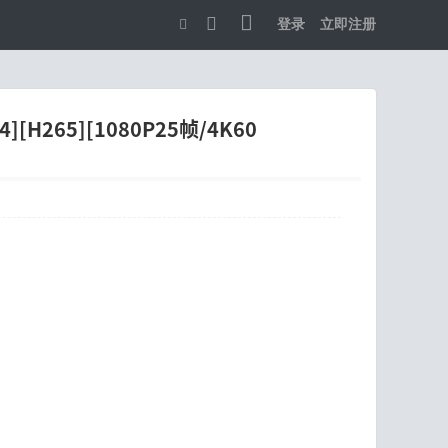
登录
立即注册
切
换
到
[H265][1080P25帧/4K60
宽
版