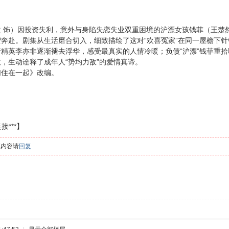
饰）因投资失利，意外与身陷失恋失业双重困境的沪漂女孩钱菲（王楚然
奔赴。剧集从生活磨合切入，细致描绘了这对“欢喜冤家”在同一屋檐下
精英李亦非逐渐褪去浮华，感受最真实的人情冷暖；负债“沪漂”钱菲重
，生动诠释了成年人“势均力敌”的爱情真谛。
住在一起》改编。
接***】
藏内容请
回复