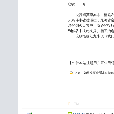
◎简 介
投行精英李亦非（檀健次 
火相伴中磕磕碰碰，最终甜蜜
淡的烟火日常中，傲娇的投行
到低谷中彼此支撑、相互治愈
该剧根据红九小说《我们
【***仅本站注册用户可查看链
游客，如果您要查看本帖隐
回复