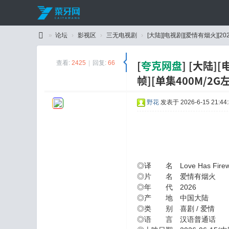
»
论坛
›
影视区
›
三无电视剧
›
[大陆][电视剧][爱情有烟火][2026
C
[
夸克网盘
]
[大陆][
查看:
2425
|
回复:
66
ai
帧][单集400M/2G
Y
a
野花
发表于 2026-6-15 21:44:
W
an
g
◎译 名 Love Has Fire
◎片 名 爱情有烟火
◎年 代 2026
◎产 地 中国大陆
◎类 别 喜剧 / 爱情
◎语 言 汉语普通话