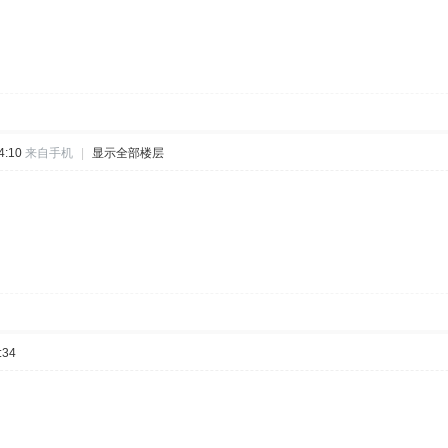
4:10
来自手机
|
显示全部楼层
:34