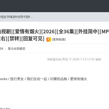
][全36集][外挂简中][M ...
电视剧][爱情有烟火][2026][全36集][外挂简中][MP4]
左右][禁转][回复可见]
火
[复制链接]
34
|
显示全部楼层
本帖最后由 野花 于 2026-7-13 17:42 编辑
works / 投行男女 / 我们住在一起 / 闪耀的品格 / 爱情有烟火