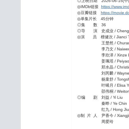
◎上映日期 2026-06-15(
◎IMDb链接
https://www.imd
◎豆瓣链接
https://movie.
◎单集片长 45分钟
◎集 数 36
◎导 演 史成业 / Chengye
◎演 员 檀健次 / Jianci T
王楚然 / Churan Wa
李乃文 / Naiwen Li
李欣泽 / Xinze Li 
姜珮瑶 / Peiyao Jia
郑水晶 / Christine 
刘芮麟 / Wayne Li
杨童舒 / Tongshu Y
叶晞月 / Elisa Ye 
邵伟桐 / Weitong S
◎编 剧 刘益 / Yi Liu
秦晔 / Ye Chin
红九 / Hong Jiu
◎制 片 人 尹香今 / Xiangjin
周爱玲