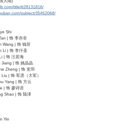
中国大陆)
b.com/title/tt28131816/
douban.com/subject/35452068/
 Shi
an | 饰 李亦非
ng | 饰 钱菲
 | 饰 李仟圣
| 饰 汪若海
ng | 饰 姚晶晶
Zheng | 饰 党羽
u | 饰 军丞（大军）
ang | 饰 方云
| 饰 廖诗语
hao | 饰 陆泽
 Yin