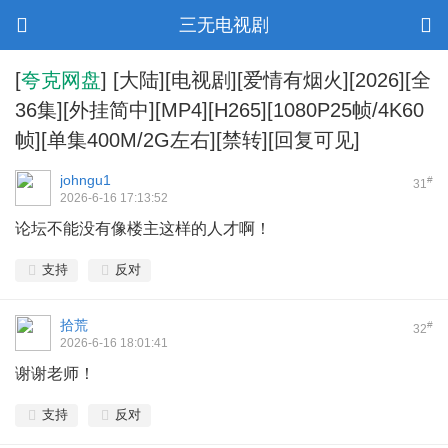
三无电视剧
[
夸克网盘
]
[大陆][电视剧][爱情有烟火][2026][全
36集][外挂简中][MP4][H265][1080P25帧/4K60
帧][单集400M/2G左右][禁转][回复可见]
johngu1
#
31
2026-6-16 17:13:52
论坛不能没有像楼主这样的人才啊！
支持
反对
拾荒
#
32
2026-6-16 18:01:41
谢谢老师！
支持
反对